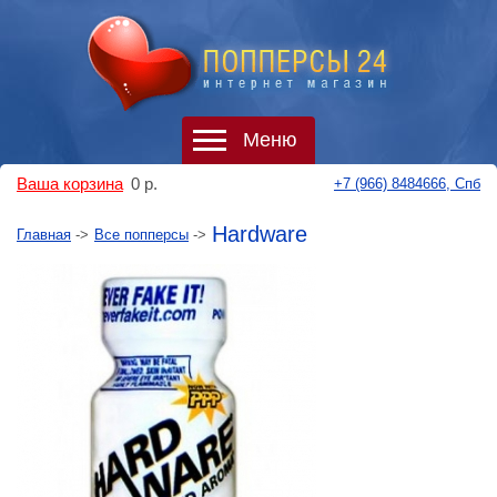
Меню
Ваша корзина
0
р.
+7 (966) 8484666, Спб
Hardware
Главная
->
Все попперсы
->