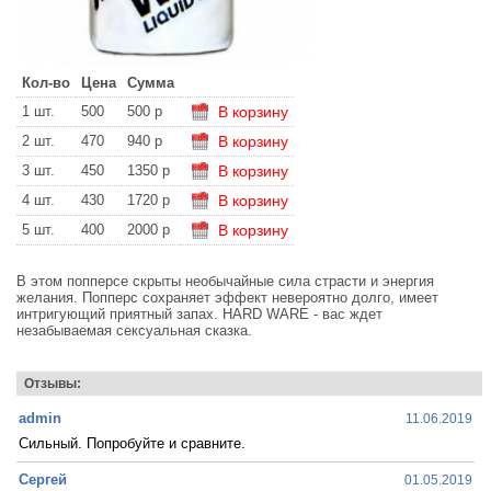
Кол-во
Цена
Сумма
1 шт.
500
500 р
В корзину
2 шт.
470
940 р
В корзину
3 шт.
450
1350 р
В корзину
4 шт.
430
1720 р
В корзину
5 шт.
400
2000 р
В корзину
В этом попперсе скрыты необычайные сила страсти и энергия
желания. Попперс сохраняет эффект невероятно долго, имеет
интригующий приятный запах. HARD WARE - вас ждет
незабываемая сексуальная сказка.
Отзывы:
admin
11.06.2019
Сильный. Попробуйте и сравните.
Сергей
01.05.2019