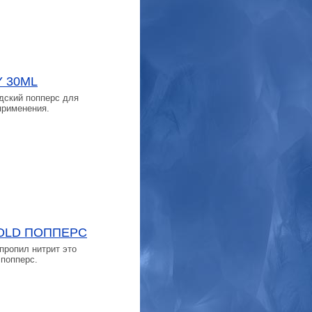
Y 30ML
адский попперс для
применения.
GOLD ПОППЕРС
пропил нитрит это
 попперс.