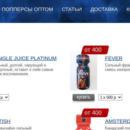
ПОППЕРСЫ ОПТОМ
СТАТЬИ
ДОСТАВКА
К
от 400
NGLE JUICE PLATINUM
FEVER
ный, долгий, чарующий и
Сильный фран
дочный, оставит о себе самые
смесь изопро
е воспоминания.
от 400
TISH
AMSTERD
звычайно сильный
Канадский по