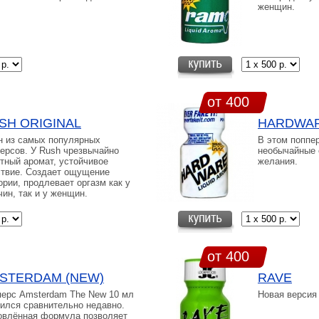
женщин.
от 400
SH ORIGINAL
HARDWA
н из самых популярных
В этом поппе
ерсов. У Rush чрезвычайно
необычайные 
тный аромат, устойчивое
желания.
твие. Создает ощущение
рии, продлевает оргазм как у
ин, так и у женщин.
от 400
STERDAM (NEW)
RAVE
ерс Amsterdam The New 10 мл
Новая версия
ился сравнительно недавно.
овлённая формула позволяет