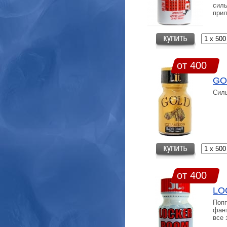
силь
прил
от 400
GO
Сил
от 400
LO
Попп
фант
все 