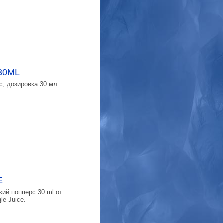
30ML
, дозировка 30 мл.
E
ий попперс 30 ml от
le Juice.