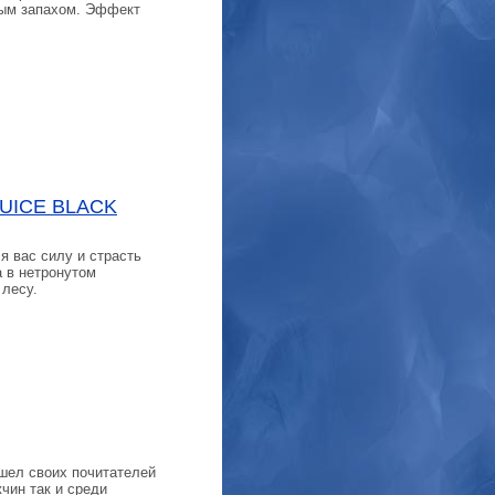
ым запахом. Эффект
UICE BLACK
я вас силу и страсть
а в нетронутом
 лесу.
шел своих почитателей
чин так и среди