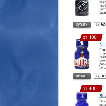
высо
проб
инст
разн
от 400
NI
Попп
глам
быст
секс
дари
ночь
от 400
BL
Он о
свеж