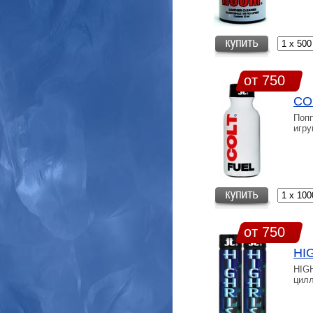
от 750
CO
Попп
игру
от 750
HI
HIGH
цил