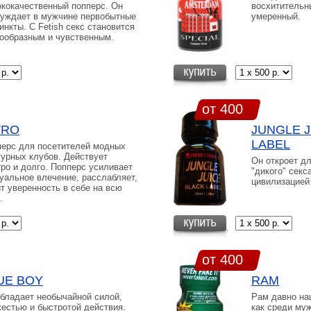
кокачественный попперс. Он
восхитительн
уждает в мужчине первобытные
умеренный.
инкты. С Fetish секс становится
ообразным и чувственным.
от 400
TRO
JUNGLE J
LABEL
ерс для посетителей модных
урных клубов. Действует
Он откроет дл
ро и долго. Попперс усиливает
"дикого" секс
уальное влечение, расслабляет,
цивилизацией
т уверенность в себе на всю
.
от 400
UE BOY
RAM
бладает необычайной силой,
Рам давно на
естью и быстротой действия.
как среди муж