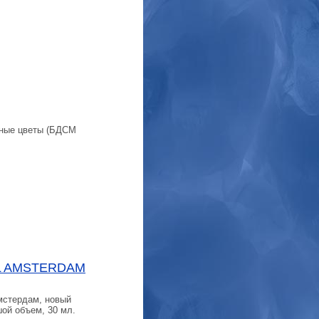
ные цветы (БДСМ
L AMSTERDAM
стердам, новый
шой объем, 30 мл.