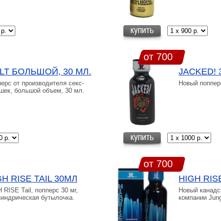
от 700
LT БОЛЬШОЙ, 30 МЛ.
JACKED! 
ерс от производителя секс-
Новый попперс
шек, большой объем, 30 мл.
от 700
GH RISE TAIL 30МЛ
HIGH RIS
 RISE Tail, попперс 30 мг,
Новый канадск
линдрическая бутылочка.
компании Jung