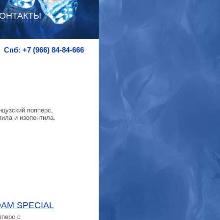
ОНТАКТЫ
Спб: +7 (966) 84-84-666
цузский попперс,
пила и изопентила.
AM SPECIAL
пперс с