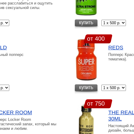
нее расслабиться и ощутить
ив сексуальной силы.
от 400
LD
REDS
ьный попперс
Попперс Крас
тематика).
от 750
CKER ROOM
THE REA
30ML
ерс Locker Room
астический запах, который мы
Настоящий Ам
знаем и любим.
дизайн, боль