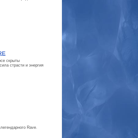
RE
рсе скрыты
сила страсти и энергия
 легендарного Rave.