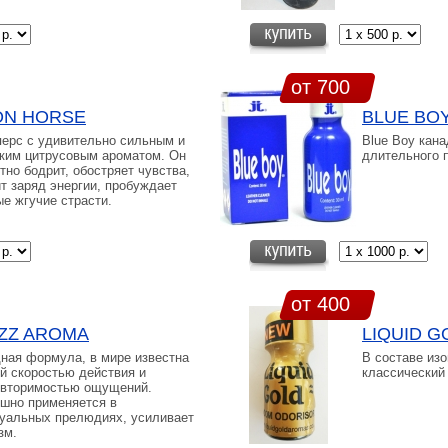
от 700
ON HORSE
BLUE BO
ерс с удивительно сильным и
Blue Boy кан
ким цитрусовым ароматом. Он
длительного 
тно бодрит, обостряет чувства,
т заряд энергии, пробуждает
е жгучие страсти.
от 400
ZZ AROMA
LIQUID 
ая формула, в мире известна
В составе изо
й скоростью действия и
классический
овторимостью ощущений.
шно применяется в
уальных прелюдиях, усиливает
зм.