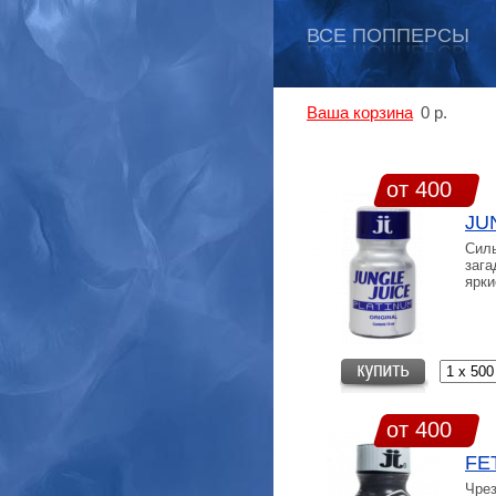
ВСЕ ПОППЕРСЫ
Ваша корзина
0
р.
от 400
JU
Силь
зага
ярки
от 400
FE
Чре