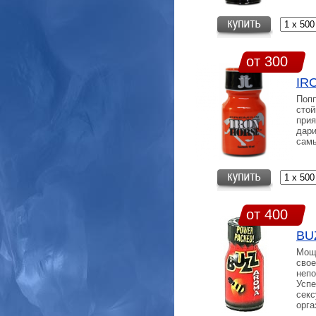
от 300
IR
Попп
стой
прия
дари
самы
от 400
BU
Мощн
свое
неп
Успе
секс
орга