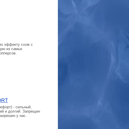
по эффекту схож с
дин из самых
опперсов.
ORT
чефорт) - сильный,
й и долгий. Запрещен
разрешен у нас.