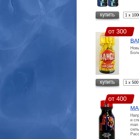
от 300
BA
Новы
Бол
от 400
MA
Нап
и сп
man 
силь
Расс