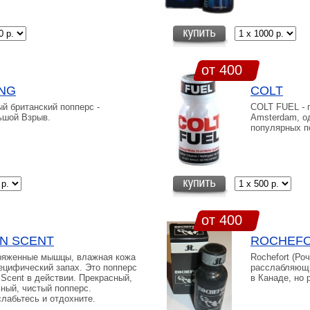
от 400
NG
COLT
й британский попперс -
COLT FUEL - 
ьшой Взрыв.
Amsterdam, о
популярных п
от 400
N SCENT
ROCHEF
ряженные мышцы, влажная кожа
Rochefort (Ро
ецифический запах. Это попперс
расслабляющи
Scent в действии. Прекрасный,
в Канаде, но 
ный, чистый попперс.
лабьтесь и отдохните.