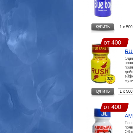
от 400
RU
Оди
попп
прия
дейс
эйфо
мужч
от 400
AM
Попп
появ
Обн