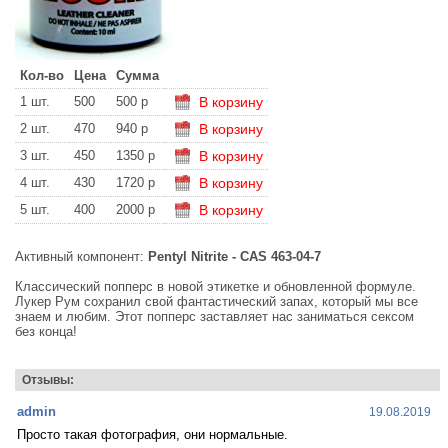
Кол-во
Цена
Сумма
1 шт.
500
500 р
В корзину
2 шт.
470
940 р
В корзину
3 шт.
450
1350 р
В корзину
4 шт.
430
1720 р
В корзину
5 шт.
400
2000 р
В корзину
Активный компонент:
Pentyl Nitrite - CAS 463-04-7
Классический попперс в новой этикетке и обновленной формуле.
Лукер Рум сохранил свой
фантастический запах, который мы все
знаем и любим. Этот попперс заставляет нас заниматься сексом
без конца!
Отзывы:
admin
19.08.2019
Просто такая фотография, они нормальные.