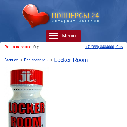
Меню
Ваша корзина
0
р.
+7 (966) 8484666, Спб
Locker Room
Главная
->
Все попперсы
->